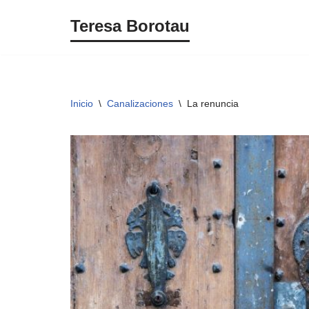
Teresa Borotau
Saltar
al
contenido
Inicio
\
Canalizaciones
\
La renuncia