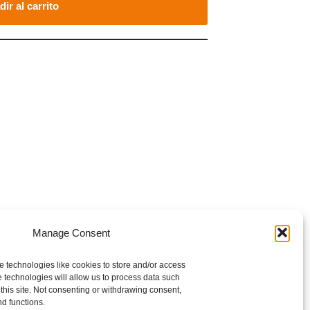
ir al carrito
ELECCIÓN interior de avanzar por UN CAMINO
Manage Consent
e technologies like cookies to store and/or access
 technologies will allow us to process data such
this site. Not consenting or withdrawing consent,
nd functions.