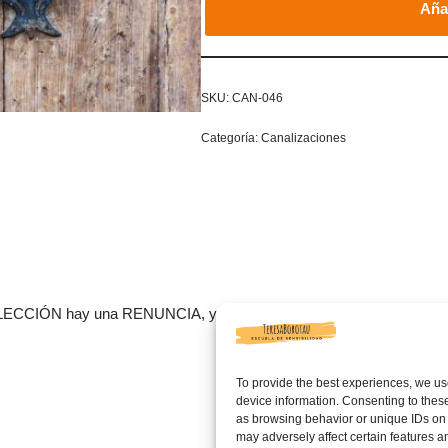
Añad
SKU:
CAN-046
Categoría:
Canalizaciones
ECCIÓN hay una RENUNCIA, y en toda RENUNCIA se esconde la 
To provide the best experiences, we us
device information. Consenting to these
as browsing behavior or unique IDs on 
may adversely affect certain features a