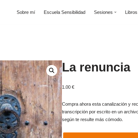
Sobre mí
Escuela Sensibilidad
Sesiones
Libros
La renuncia
1.00
€
Compra ahora esta canalización y reci
transcripción por escrito en un archiv
según te resulte más cómodo.