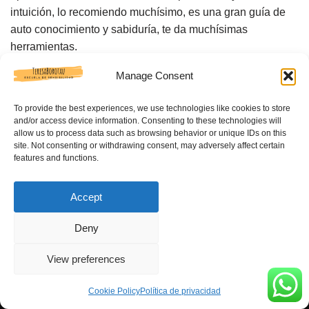
intuición, lo recomiendo muchísimo, es una gran guía de
auto conocimiento y sabiduría, te da muchísimas
herramientas.
Manage Consent
¡Muchas gracias, Teresa!
To provide the best experiences, we use technologies like cookies to store
and/or access device information. Consenting to these technologies will
allow us to process data such as browsing behavior or unique IDs on this
site. Not consenting or withdrawing consent, may adversely affect certain
features and functions.
Accept
Deny
View preferences
Cookie Policy
Política de privacidad
Original | Teresa Borotau 2024