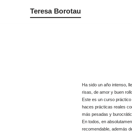
Teresa Borotau
Saltar
al
contenido
Ha sido un año intenso, ll
risas, de amor y buen rol
Este es un curso práctico 
haces prácticas reales co
más pesadas y burocrátic
En todos, en absolutament
recomendable, además de p