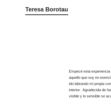
Teresa Borotau
Saltar
al
contenido
Empecé esta experiencia 
aquello que soy en esenci
ido labrando mi propia con
interior. Agradecida de h
visible y lo sensible se ac